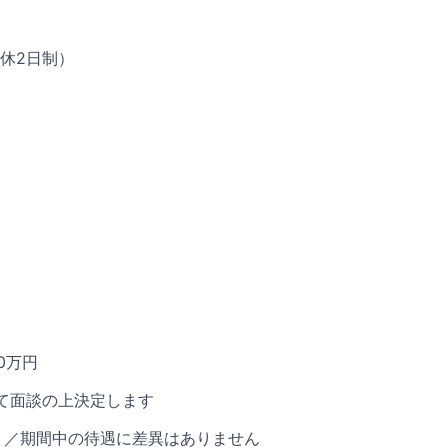
休2日制）
00万円
て面談の上決定します
り／期間中の待遇に差異はありません