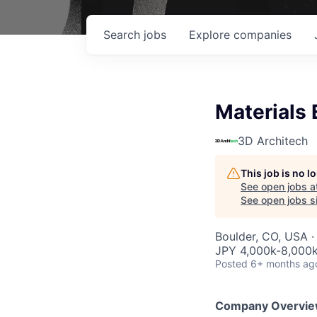
Search
jobs
Explore
companies
Materials 
3D Architech
This job is no 
See open jobs a
See open jobs si
Boulder, CO, USA ·
JPY 4,000k-8,000k
Posted
6+ months ag
Company Overvi