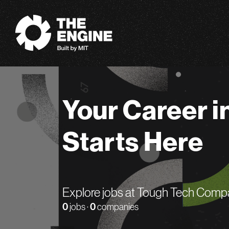
The Engine
Your Career i
Starts Here
Explore jobs at Tough Tech Comp
0
jobs ·
0
companies