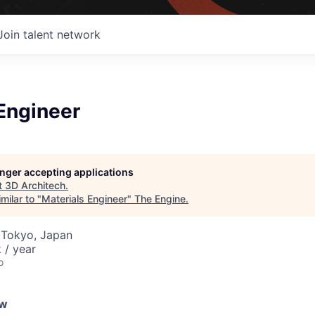
Join talent network
Engineer
longer accepting applications
t
3D Architech
.
milar to "
Materials Engineer
"
The Engine
.
 Tokyo, Japan
 / year
o
ew